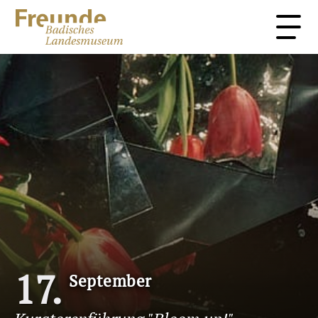
Sammlung
Über uns
Stimmen
Kontakt
Startseite
Förderprojekte
Veranstaltungen
Mitglied werden
17
September