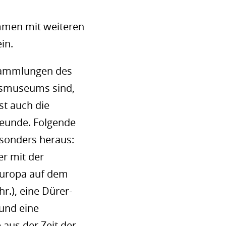
ammen mit weiteren
in.
e Sammlungen des
smuseums sind,
st auch die
eunde. Folgende
sonders heraus:
er mit der
Europa auf dem
hr.), eine Dürer-
 und eine
aus der Zeit der