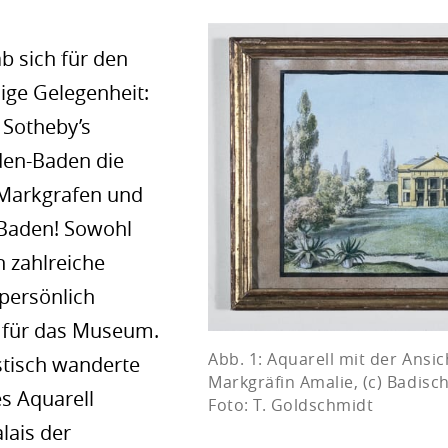
b sich für den
ige Gelegenheit:
 Sotheby’s
aden-Baden die
Markgrafen und
Baden! Sowohl
h zahlreiche
 persönlich
 für das Museum.
Abb. 1: Aquarell mit der Ansic
stisch wanderte
Markgräfin Amalie, (c) Badi
s Aquarell
Foto: T. Goldschmidt
lais der