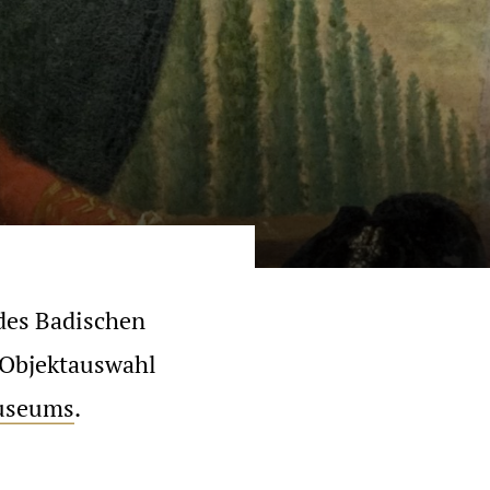
 des Badischen
 Objektauswahl
museums
.