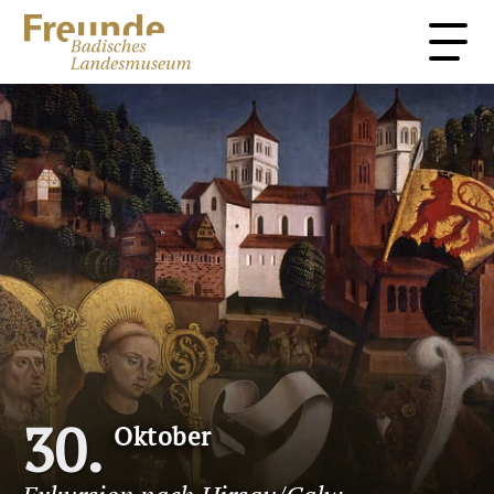
Sammlung
Über uns
Stimmen
Kontakt
Startseite
Förderprojekte
Veranstaltungen
Mitglied werden
30
Oktober