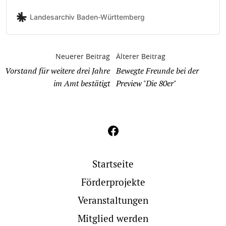
Fotos von Wilhelm Paulcke zu Beginn des 20. Jh. und
aktuellen Aufnahmen von Elias Siebert zeigen die
Landesarchiv Baden-Württemberg
Versuche einer Zähmung der widerspenstigen
Berglandschaften und den Wandel im Landschaftsbild.
Neuerer Beitrag
Älterer Beitrag
Vorstand für weitere drei Jahre
Bewegte Freunde bei der
im Amt bestätigt
Preview "Die 80er"
Startseite
Förderprojekte
Veranstaltungen
Mitglied werden